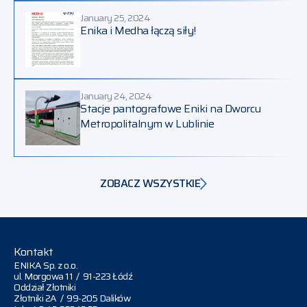
January 25, 2024
Enika i Medha łączą siły!
January 24, 2024
Stacje pantografowe Eniki na Dworcu
Metropolitalnym w Lublinie
ZOBACZ WSZYSTKIE
Kontakt
ENIKA Sp. z o.o.
ul. Morgowa 11 / 91-223 Łódź
Oddział Złotniki
Złotniki 2A / 99-205 Dalików