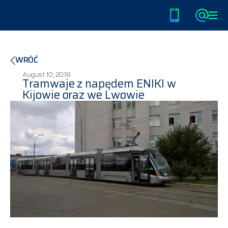
Home
PL
/
EN
/
DE
WRÓĆ
O nas
August 10, 2018
Tramwaje z napędem ENIKI w
Kijowie oraz we Lwowie
Tramwaje
Autobusy i Trolejbusy
Stacje ładowania
Klimatyzacje dla tramwajów
Kariera