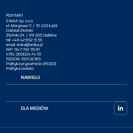
Kontakt
ENIKA Sp. z o.o.
ul. Morgowa 11 / 91-223 Łódź
Oddział Złotniki
Złotniki 2A / 99-205 Dalików
tel: +48 42 652 15 55
email: enika@enika.pl
NIP: 947 192 76 81
KRS: 0000247470
REGON: 100132365
Polityka prywatności (RODO)
Polityka cookies
NAWIGUJ
DLA MEDIÓW