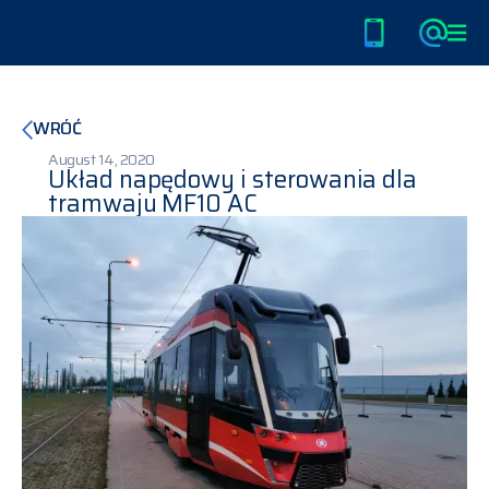
Home
PL
/
EN
/
DE
WRÓĆ
O nas
August 14, 2020
Układ napędowy i sterowania dla
tramwaju MF10 AC
Tramwaje
Autobusy i Trolejbusy
Stacje ładowania
Klimatyzacje dla tramwajów
Kariera